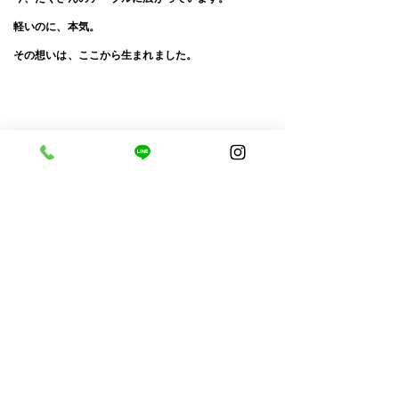
軽いのに、本気。
​その想いは、ここから生まれました。
​ほかにも♪
​発酵マヨネーズを使った、
こだわりの
タルタルソース
。